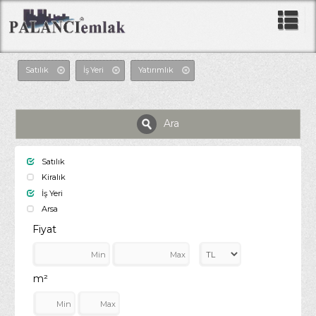
Satılık
İş Yeri
Yatırımlık
Ara
Satılık
Kiralık
İş Yeri
Arsa
Fiyat
m²