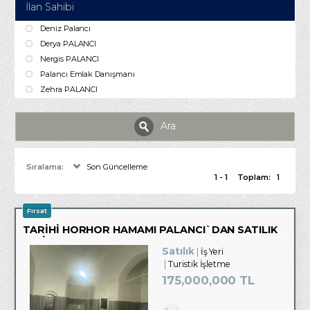
İlan Sahibi
Deniz Palancı
Derya PALANCI
Nergis PALANCI
Palancı Emlak Danışmanı
Zehra PALANCI
Ara
Sıralama:
Son Güncelleme
1 - 1
Toplam:
1
Fırsat
TARİHİ HORHOR HAMAMI PALANCI`DAN SATILIK
EŞSİZ YATIRIM FIRSATI
Satılık
İş Yeri
Turistik İşletme
175,000,000 TL