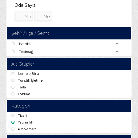
Oda Sayısı
Şehir / İlçe / Semt
İstanbul
Tekirdağ
Alt Gruplar
Komple Bina
Turistik İşletme
Tarla
Fabrika
Kategori
Ticari
Yatırımlık
Problemsiz