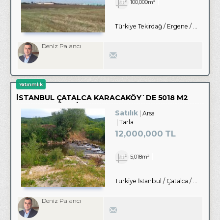
100,000m²
Türkiye Tekirdağ / Ergene
/ Merkez
Deniz Palancı
Yatırımlık
İSTANBUL ÇATALCA KARACAKÖY`DE 5018 M2
SATILIK DEĞERLI TARLA
Satılık
Arsa
Tarla
12,000,000 TL
5,018m²
Türkiye İstanbul / Çatalca
/ Karacaköy
Deniz Palancı