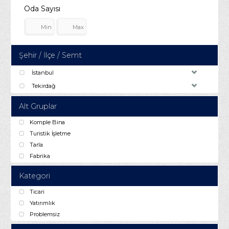
Oda Sayısı
Şehir / İlçe / Semt
İstanbul
Tekirdağ
Alt Gruplar
Komple Bina
Turistik İşletme
Tarla
Fabrika
Kategori
Ticari
Yatırımlık
Problemsiz