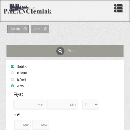
Satılık
Arsa
Ara
Satılık
Kiralık
İş Yeri
Arsa
Fiyat
m²