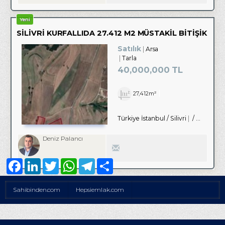
Yeni
SİLİVRİ KURFALLIDA 27.412 M2 MÜSTAKİL BİTİŞİK
2 PARSEL
Satılık
Arsa
Tarla
40,000,000 TL
27,412m²
Türkiye İstanbul / Silivri
/ Kurfallı Köyü
Deniz Palancı
Facebook
LinkedIn
Twitter
WhatsApp
Telegram
Share
Sahibinden.com
Hepsiemlak.com