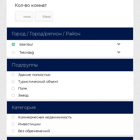
Кол-во комнат
Город / Город/регион / Район
Istanbul
Tekirdağ
Подгруппы
Здание полностью
Туристический объект
Поле
Завод
Категория
Коммерческая недвижимость
Инвестиции
Без обременений