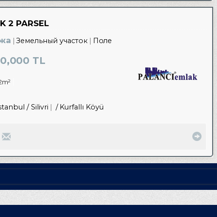
İK 2 PARSEL
жа
Земельный участок
Поле
0,000 TL
12m²
tanbul / Silivri
/ Kurfallı Köyü