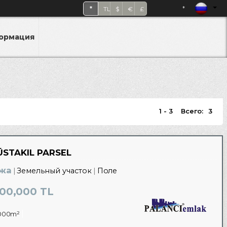
*
*
TL
$
€
£
формация
1 - 3
Всего:
3
ÜSTAKIL PARSEL
жа
Земельный участок
Поле
00,000 TL
000m²