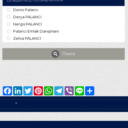
Deniz Palancı
Derya PALANCI
Nergis PALANCI
Palancı Emlak Danışmanı
Zehra PALANCI
Поиск
Facebook
LinkedIn
Twitter
Pinterest
WhatsApp
Telegram
Viber
Line
Share
*