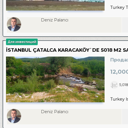
Turkey T
Deniz Palancı
Для инвестиций
İSTANBUL ÇATALCA KARACAKÖY`DE 5018 M2 SA
Прода
12,00
5,01
Turkey I
Deniz Palancı