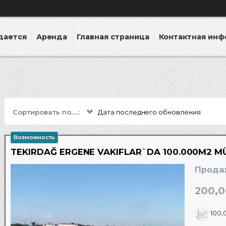
дается
Аренда
Главная страница
Контактная ин
Сортировать по.....:
Дата последнего обновления
Возможность
TEKIRDAĞ ERGENE VAKIFLAR`DA 100.000M2 M
Прода
200,0
100,