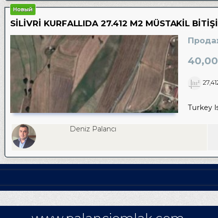
Новый
SİLİVRİ KURFALLIDA 27.412 M2 MÜSTAKİL BİTİŞ
Прода
40,00
27,4
Turkey Is
Deniz Palancı