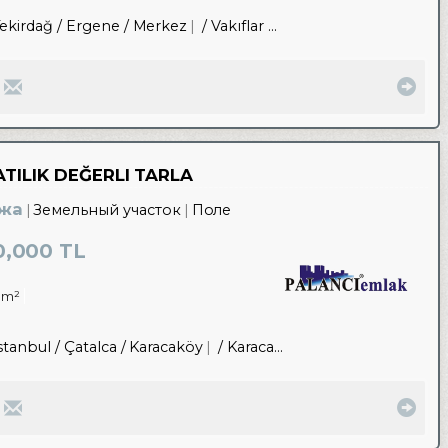
ekirdağ / Ergene
/ Merkez
/ Vakıflar OSB
TILIK DEĞERLI TARLA
жа
Земельный участок
Поле
0,000 TL
8m²
stanbul / Çatalca
/ Karacaköy
/ Karacaköy Merkez Mah.