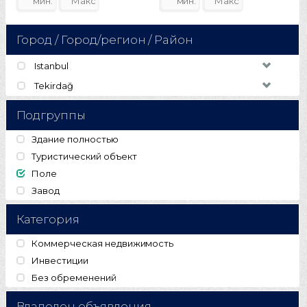
Город / Город/регион / Район
Istanbul
Tekirdağ
Подгруппы
Здание полностью
Туристический объект
Поле
Завод
Категория
Коммерческая недвижимость
Инвестиции
Без обременений
Владелец объявления