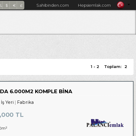
Sahibinden.com
Hepsiemlak.com
TL
$
€
£
1 - 2
Toplam:
2
NDA 6.000M2 KOMPLE BİNA
İş Yeri
Fabrika
,000 TL
0m²