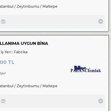
İstanbul / Zeytinburnu
/ Maltepe
ULLANIMA UYGUN BİNA
İş Yeri
Fabrika
00 TL
0m²
İstanbul / Zeytinburnu
/ Maltepe