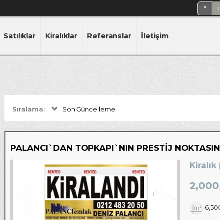
 Depo, Arsa
*
Satılıklar
Kiralıklar
Referanslar
İletişim
Sıralama:
Son Güncelleme
PALANCI`DAN TOPKAPI`NIN PRESTİJ NOKTASI
Kiralık
2,000
6,50