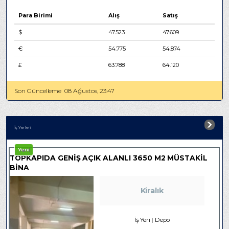
Para Birimi
Alış
Satış
$
47.523
47.609
€
54.775
54.874
£
63.788
64.120
Son Güncelleme
08 Ağustos, 23:47
İş Yerleri
Yeni
TOPKAPIDA GENİŞ AÇIK ALANLI 3650 M2 MÜSTAKİL
BİNA
Kiralık
İş Yeri
Depo