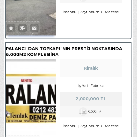
İstanbul
Zeytinburnu
-
Maltepe
PALANCI`DAN TOPKAPI`NIN PRESTİJ NOKTASINDA
6.000M2 KOMPLE BİNA
Kiralık
İş Yeri
Fabrika
2,000,000 TL
6,500m²
İstanbul
Zeytinburnu
-
Maltepe