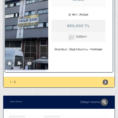
İş Yeri
Atölye
850,000 TL
3,000m²
İstanbul
Zeytinburnu
-
Maltepe
1 - 6
Detaylı Arama
Basit Arama