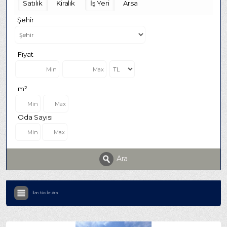
Satılık
Kiralık
İş Yeri
Arsa
Şehir
Fiyat
m²
Oda Sayısı
Ara
İlan No İle Ara