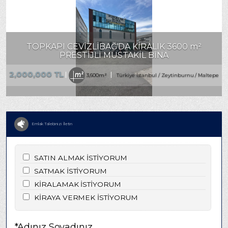
TOPKAPI CEVİZLİBAĞ'DA KİRALIK 3600 m²
PRESTİJLİ MÜSTAKİL BİNA
2,000,000 TL
3,600m²
Türkiye İstanbul / Zeytinburnu
/ Maltepe
Emlak Talebinizi İletin
SATIN ALMAK İSTİYORUM
SATMAK İSTİYORUM
KİRALAMAK İSTİYORUM
KİRAYA VERMEK İSTİYORUM
*Adınız Soyadınız