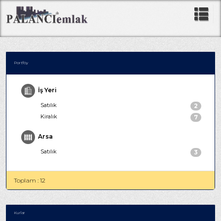
Portföy
İş Yeri
Satılık
2
Kiralık
7
Arsa
Satılık
3
Toplam : 12
Kurlar