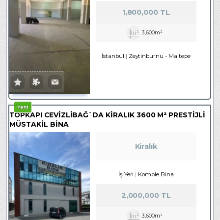
1,800,000 TL
3,600m²
İstanbul
Zeytinburnu
-
Maltepe
Yeni
TOPKAPI CEVİZLİBAĞ`DA KİRALIK 3600 M² PRESTİJLİ
MÜSTAKİL BİNA
Kiralık
İş Yeri
Komple Bina
2,000,000 TL
3,600m²