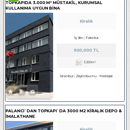
TOPKAPIDA 3.000 M² MÜSTAKİL, KURUMSAL
KULLANIMA UYGUN BİNA
Kiralık
İş Yeri
Fabrika
900,000 TL
3,500m²
İstanbul
Zeytinburnu
-
Maltepe
PALANCI`DAN TOPKAPI`DA 3000 M2 KIRALIK DEPO &
İMALATHANE
Kiralık