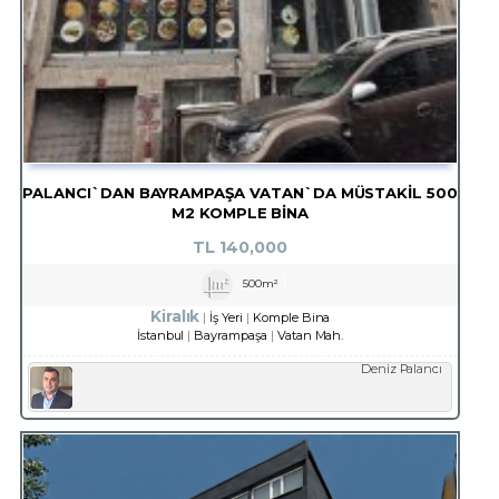
PALANCI`DAN BAYRAMPAŞA VATAN`DA MÜSTAKİL 500
M2 KOMPLE BİNA
TL
140,000
500m²
Kiralık
İş Yeri
Komple Bina
İstanbul
Bayrampaşa
Vatan Mah.
Deniz Palancı