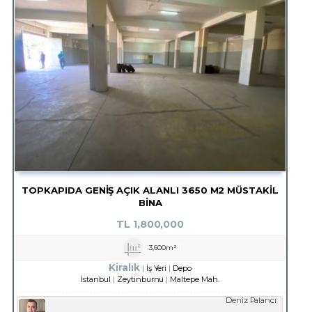
TOPKAPIDA GENİŞ AÇIK ALANLI 3650 M2 MÜSTAKİL
BİNA
TL
1,800,000
3,600m²
Kiralık
İş Yeri
Depo
İstanbul
Zeytinburnu
Maltepe Mah.
Deniz Palancı