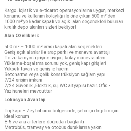
Kargo, lojistik ve e-ticaret operasyonlarına uygun, merkezi
konumu ve kullanım kolaylığı ile öne çıkan 500 m²’den
1000 m²’ye kadar kapalı ve açık alan seçenekleri bulunan
kiralık depo alanları sizleri bekliyor!
Alan Özellikleri:
500 m² – 1000 m² arası kapalı alan seçenekleri
Geniş açık alanlar ile araç parkı ve manevra avantajı
Tır ve kamyon girişine uygun, kolay manevra alanı
Yükleme-boşaltma sorunu yok, geniş kapı girişleri
Yüksek tavan ve geniş iç hacim
Betonarme veya çelik konstrüksiyon sağlam yapı
7/24 erişim imkanı
7/24 Güvenlik ,
Elektrik, su, WC altyapısı hazır, Ofis -
Yazıhaneleri mevcuttur
Lokasyon Avantajı
Topkapı – Zeytinburnu bölgesinde, şehir içi dağıtım için
ideal konum
E-5 ve ana arterlere doğrudan bağlantı
Metrobüs, tramvay ve otobüs duraklarına yakın