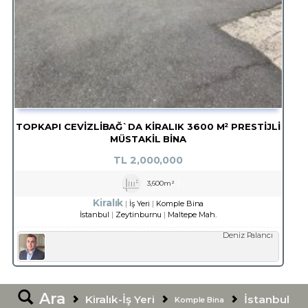
TOPKAPI CEVİZLİBAĞ`DA KİRALIK 3600 M² PRESTİJLİ
MÜSTAKİL BİNA
TL
2,000,000
3,600m²
Kiralık
İş Yeri
Komple Bina
İstanbul
Zeytinburnu
Maltepe Mah.
Deniz Palancı
Ara
Kiralık-İş Yeri
İstanbul
Komple Bina