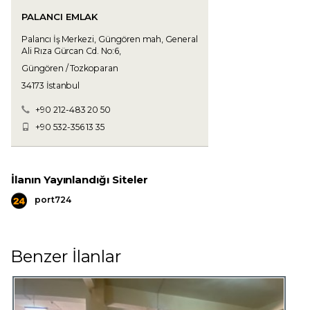
PALANCI EMLAK
Palancı İş Merkezi, Güngören mah, General
Ali Rıza Gürcan Cd. No:6,
Güngören / Tozkoparan
34173 İstanbul
+90 212-483 20 50
+90 532-356 13 35
İlanın Yayınlandığı Siteler
port724
Benzer İlanlar