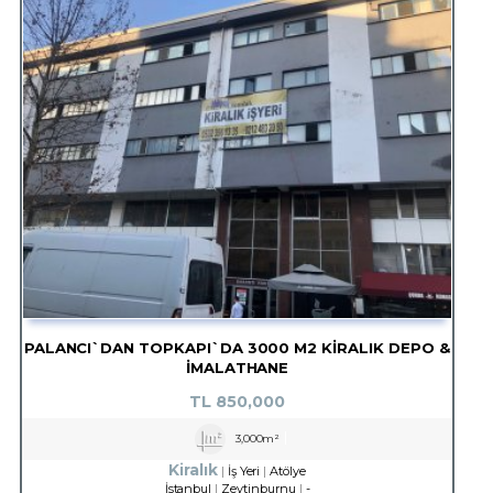
PALANCI`DAN TOPKAPI`DA 3000 M2 KIRALIK DEPO &
İMALATHANE
TL
850,000
3,000m²
Kiralık
İş Yeri
Atölye
İstanbul
Zeytinburnu
-