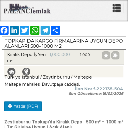
Facebook
LinkedIn
Twitter
WhatsApp
Telegram
Share
TOPKAPIDA KARGO FIRMALARINA UYGUN DEPO
ALANLARI 500- 1000 M2
1,000,000 TL
Kiralık Depo İş Yeri
1,000
m²
Türkiye İstanbul / Zeytinburnu
/ Maltepe
Maltepe mahallesi Davutpaşa caddesi,
İlan No:
f-222135-504
Son Güncelleme:
19/02/2026
Yazdır (PDF)
Zeytinburnu Topkapı’da Kiralık Depo | 500 m² – 1000 m²
| Tır Girişine Uygun | Açık Alanlı