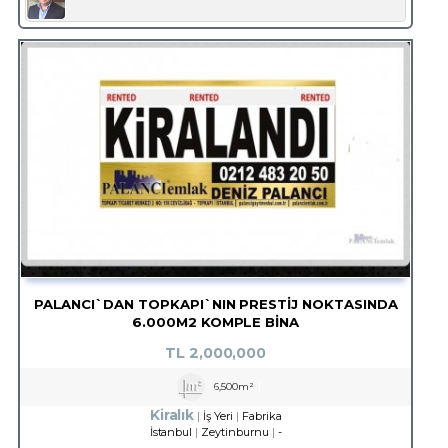
PALANCI`DAN TOPKAPI`NIN PRESTİJ NOKTASINDA
6.000M2 KOMPLE BİNA
TL
2,000,000
6,500m²
Kiralık
İş Yeri
Fabrika
İstanbul
Zeytinburnu
-