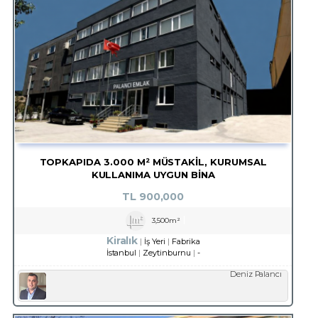
TOPKAPIDA 3.000 M² MÜSTAKİL, KURUMSAL
KULLANIMA UYGUN BİNA
TL
900,000
3,500m²
Kiralık
İş Yeri
Fabrika
İstanbul
Zeytinburnu
-
Deniz Palancı