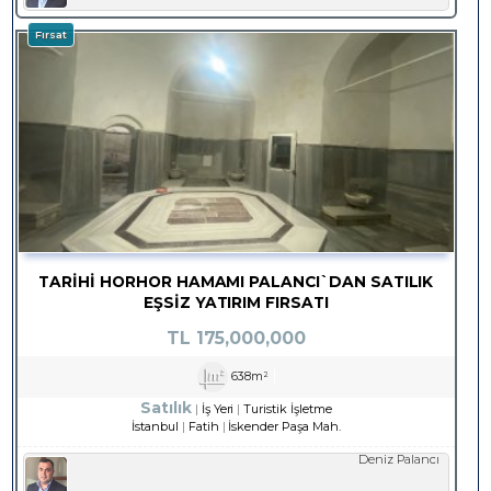
Fırsat
TARİHİ HORHOR HAMAMI PALANCI`DAN SATILIK
EŞSİZ YATIRIM FIRSATI
TL
175,000,000
638m²
Satılık
İş Yeri
Turistik İşletme
İstanbul
Fatih
İskender Paşa Mah.
Deniz Palancı