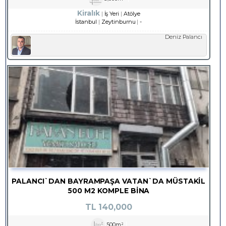
Kiralık
İş Yeri
Atölye
İstanbul
Zeytinburnu
-
Deniz Palancı
PALANCI`DAN BAYRAMPAŞA VATAN`DA MÜSTAKİL
500 M2 KOMPLE BİNA
TL
140,000
500m²