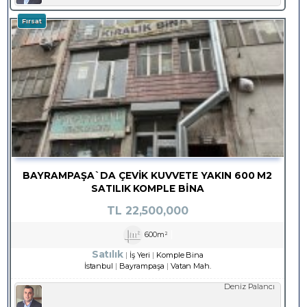
Fırsat
BAYRAMPAŞA`DA ÇEVİK KUVVETE YAKIN 600 M2
SATILIK KOMPLE BİNA
TL
22,500,000
600m²
Satılık
İş Yeri
Komple Bina
İstanbul
Bayrampaşa
Vatan Mah.
Deniz Palancı