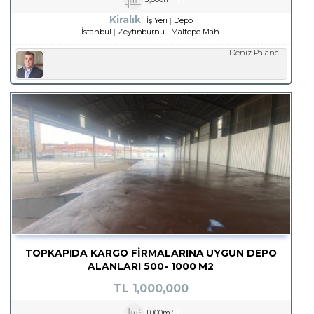
Kiralık
İş Yeri
Depo
İstanbul
Zeytinburnu
Maltepe Mah.
Deniz Palancı
TOPKAPIDA KARGO FIRMALARINA UYGUN DEPO
ALANLARI 500- 1000 M2
TL
1,000,000
1,000m²