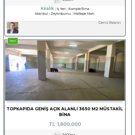
Kiralık
İş Yeri
Komple Bina
İstanbul
Zeytinburnu
Maltepe Mah.
Deniz Palancı
Yeni
TOPKAPIDA GENİŞ AÇIK ALANLI 3650 M2 MÜSTAKİL
BİNA
TL
1,800,000
3,600m²