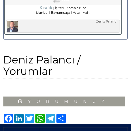
Kiralık
İş Yeri
Komple Bina
İstanbul
Bayrampaşa
Vatan Mah.
Deniz Palancı
Deniz Palancı /
Yorumlar
YORUMUNUZ
Facebook
LinkedIn
Twitter
WhatsApp
Telegram
Share