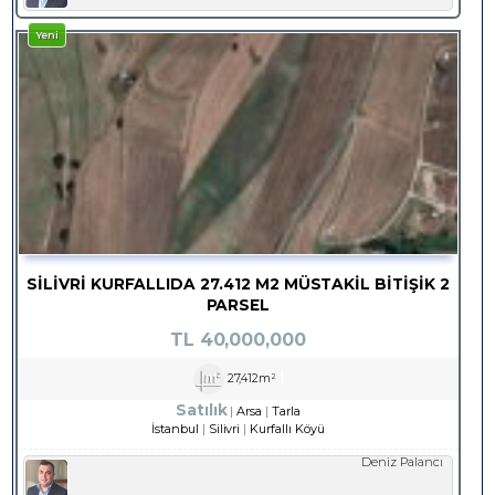
Yeni
SİLİVRİ KURFALLIDA 27.412 M2 MÜSTAKİL BİTİŞİK 2
PARSEL
TL
40,000,000
27,412m²
Satılık
Arsa
Tarla
İstanbul
Silivri
Kurfallı Köyü
Deniz Palancı