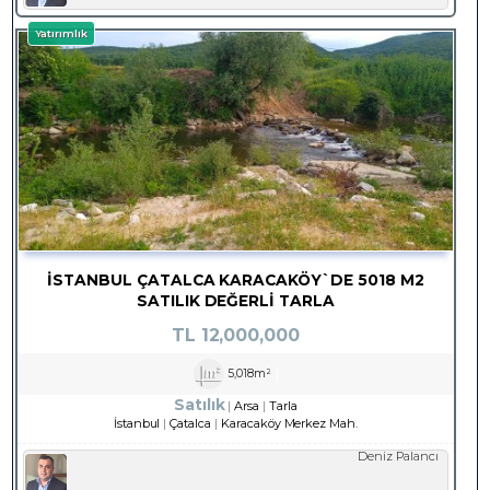
Yatırımlık
İSTANBUL ÇATALCA KARACAKÖY`DE 5018 M2
SATILIK DEĞERLI TARLA
TL
12,000,000
5,018m²
Satılık
Arsa
Tarla
İstanbul
Çatalca
Karacaköy Merkez Mah.
Deniz Palancı