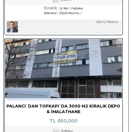
Kiralık
İş Yeri
Fabrika
İstanbul
Zeytinburnu
-
Deniz Palancı
PALANCI`DAN TOPKAPI`DA 3000 M2 KIRALIK DEPO
& İMALATHANE
TL
850,000
3,000m²