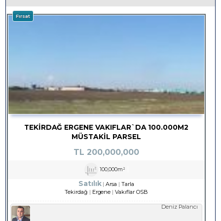
Fırsat
TEKIRDAĞ ERGENE VAKIFLAR`DA 100.000M2
MÜSTAKIL PARSEL
TL
200,000,000
100,000m²
Satılık
Arsa
Tarla
Tekirdağ
Ergene
Vakıflar OSB
Deniz Palancı