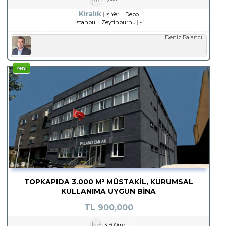
Kiralık
İş Yeri
Depo
İstanbul
Zeytinburnu
-
Deniz Palancı
Yeni
TOPKAPIDA 3.000 M² MÜSTAKİL, KURUMSAL
KULLANIMA UYGUN BİNA
TL
900,000
3,500m²