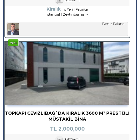
6,500m²
Kiralık
İş Yeri
Fabrika
İstanbul
Zeytinburnu
-
Deniz Palancı
Yeni
TOPKAPI CEVİZLİBAĞ`DA KİRALIK 3600 M² PRESTİJLİ
MÜSTAKİL BİNA
TL
2,000,000
3,600m²